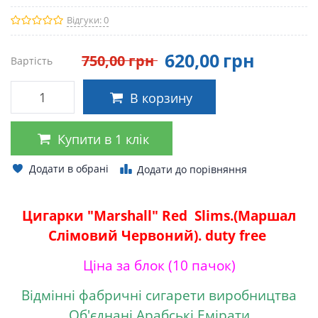
Відгуки: 0
620
,00
грн
750
,00
грн
Вартість
В корзину
Купити в 1 клік
Додати в обрані
Додати до порівняння
Цигарки "Marshall" Red Slims.(Маршал
Слімовий Червоний). duty free
Ціна за блок (10 пачок)
Відмінні фабричні сигарети виробництва
Об'єднані Арабські Емірати